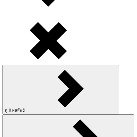
ดู
0
ผลลัพธ์