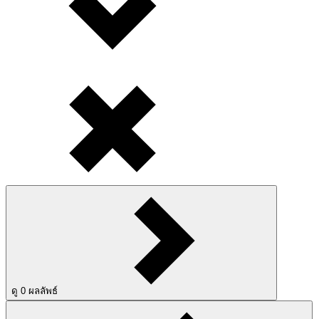
ดู
0
ผลลัพธ์